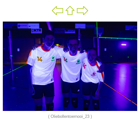
( Oliebollentoernooi_23 )