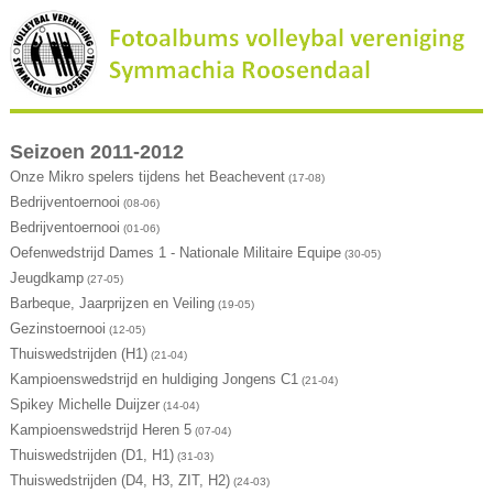
Seizoen 2011-2012
Onze Mikro spelers tijdens het Beachevent
(17-08)
Bedrijventoernooi
(08-06)
Bedrijventoernooi
(01-06)
Oefenwedstrijd Dames 1 - Nationale Militaire Equipe
(30-05)
Jeugdkamp
(27-05)
Barbeque, Jaarprijzen en Veiling
(19-05)
Gezinstoernooi
(12-05)
Thuiswedstrijden (H1)
(21-04)
Kampioenswedstrijd en huldiging Jongens C1
(21-04)
Spikey Michelle Duijzer
(14-04)
Kampioenswedstrijd Heren 5
(07-04)
Thuiswedstrijden (D1, H1)
(31-03)
Thuiswedstrijden (D4, H3, ZIT, H2)
(24-03)