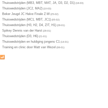
Thuiswedstrijden (MB3, MBT, MAT, JA, D3, D2, D1)
(18-03)
Thuiswedstrijden (JC2, MA2)
(10-03)
Beker Jeugd JC Halve Finale Z-W
(25-02)
Thuiswedstrijden (MC1, MBT, JC1)
(05-02)
Thuiswedstrijden (H3, H2, D4, ZIT, H1)
(28-01)
Spikey Dennis van der Harst
(28-01)
Thuiswedstrijden (D3, H6)
(21-01)
Thuiswedstrijden en huldiging jongens C1
(14-01)
Training en clinic door Matt van Wezel
(08-01)